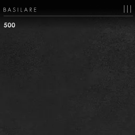
MA
NAV
500