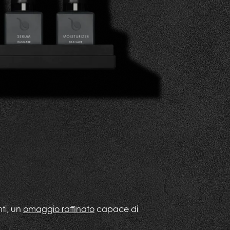
nti, un
omaggio raffinato
capace di