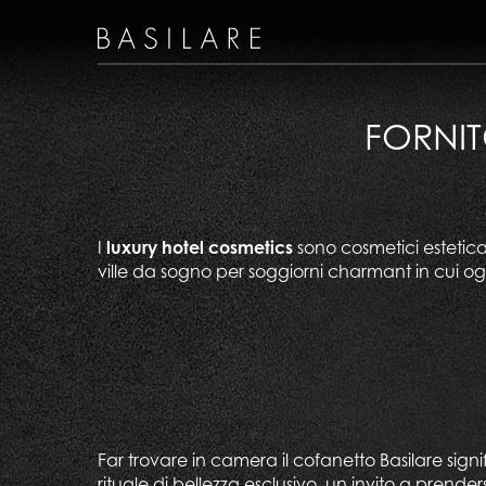
FORNIT
I
luxury hotel cosmetics
sono cosmetici esteticam
ville da sogno per soggiorni charmant in cui og
Far trovare in camera il cofanetto Basilare signifi
rituale di bellezza esclusivo, un invito a prender