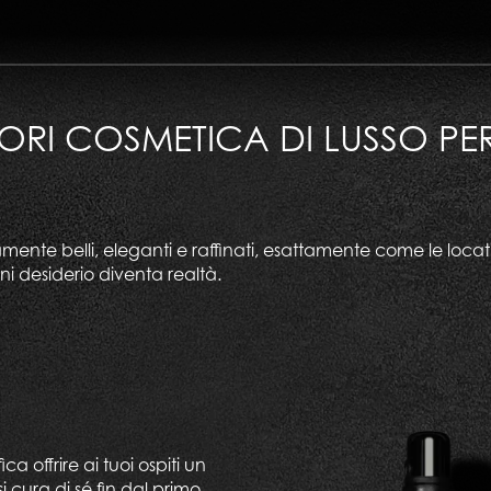
ORI COSMETICA DI LUSSO PE
ente belli, eleganti e raffinati, esattamente come le location
ni desiderio diventa realtà.
ca offrire ai tuoi ospiti un
si cura di sé fin dal primo