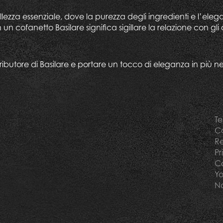
zza essenziale, dove la purezza degli ingredienti e l’elega
n cofanetto Basilare significa sigillare la relazione con gli 
butore di Basilare e portare un tocco di eleganza in più nell’
Te
Co
Re
Pr
Co
Yo
No