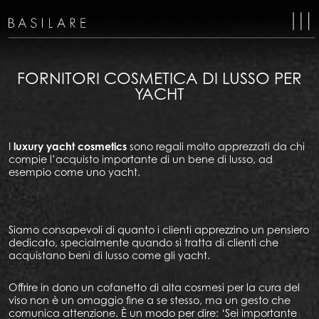
MA
NAV
FORNITORI COSMETICA DI LUSSO PER
YACHT
I
luxury yacht cosmetics
sono regali molto apprezzati da chi
compie l’acquisto importante di un bene di lusso, ad
esempio come uno yacht.
Siamo consapevoli di quanto i clienti apprezzino un pensiero
dedicato, specialmente quando si tratta di clienti che
acquistano beni di lusso come gli yacht.
Offrire in dono un cofanetto di alta cosmesi per la cura del
viso non è un omaggio fine a se stesso, ma un gesto che
comunica attenzione. È un modo per dire: ‘Sei importante